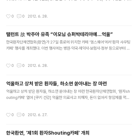
나오지 않으면 좋겠다” 마이크 앞에 선 김영희 씨의 목소리는 떨리고 있었다. 김 씨는
2년 전 항암제를 투약해 사망한 정종현(당시 9세) 군의 어머니다. 정군은 정맥에 주
작성시간
0
0
2012. 6. 28.
사해야 하는 항암제를 척수 내에 잘못 주사한 사고로 희생됐다. 힘겨운 항암치료로
고생을 거듭하던 아들, 숨이 멎은 뒤의 얼굴이 더 편해 보였다는 대목에서 김씨는 눈
물이 차올라 한동안 말을 잇지 못했다. 객석 에서도 훌쩍이는 소리가 들렸다. 사회를
탤런트 故 박주아 유족 “이모님 슈퍼박테리아에…억울”
맡은 MBC 최현정 아나운서는 한동안 말을 잇지 못했다. 자문단으로 함께 자리한 서
글 내용
울의대 의료정책과 권용진..
한국환자단체연합회(환연)가 27일 종로에 위치한 카페 ‘엠스퀘어’에서‘환자 샤우팅
카페’ 행사를 개최했다. 이번 행사에는 병원·약국·제약사·보험사·정부 등으로부터 권
익을 침해당한 환자와 가족 100여명이 참여, 그간 쌓여있던 억울함을 쏟아냈다. 1회
째를 맞은 이번 행사는 ‘병원안전’을 집중적으로 다뤘다. 병원 등의 의료과실로 피해
작성시간
0
0
2012. 6. 28.
를 본 환자들이 사연을 털어놓으면, 자문단인 권용진 서울의대 의료정책학 교수, 이
한주 상명여대 간호학 교수, 이인재 의료전문 변호사, 안기종 환자단체연합회 상임대
표가 해결방안을 제시하는 방식으로 진행됐다. 이날 참여한 환자가족 중에는 지난해
억울하고 상처 받은 환자들, 하소연 쏟아내는 장 마련
로봇수술 대상이 아닌 신우암을 로봇수술 받다 사망한 탤런트 고 박주아씨의 유족 김
글 내용
아라씨도 있었다. 김씨는 고 박주아씨가 수술 도중 체내에 구..
억울하고 상처 받은 환자들, 하소연 쏟아내는 장 마련 한국환자단체연합회, ‘환자sh
outing카페’ 열어 [쿠키 건강] 억울한 의료사고 피해자, 돈이 없어서 항암제를 먹지
못하는 말기 암환자, 효과가 검증되지 않은 한약이나 의약품 피해자, 2시간대기 3분
진료 받은 직장인 등 많은 환자들이 권익을 침해당하지만 이들의 하소연을 들어주는
작성시간
0
0
2012. 6. 27.
곳은 거의 없다. 이러한 환자들의 하소연을 공개하고 사회적 해결방안을 마련하는 자
리가 마련될 예정에 있어 많은 환자, 그 가족 등에 관심을 모으고 있다. 환자단체연합
회는 억울함, 불편, 불만, 가슴속 상처를 마음껏 쏟아내고 환자 관점에서 해결의 지혜
한국환연, '제1회 환자Shouting카페' 개최
를 모으는 공간 ‘환자Shouting카페’를 오랫동안 기획하고 마침내 오픈하게 됐다고
글 내용