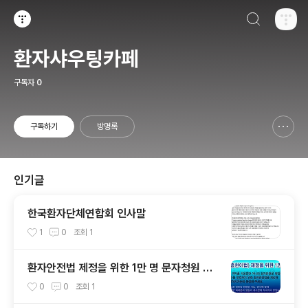
검색하기
티스토리
환자샤우팅카페
구독자
0
구독하기
방명록
신고하기 레이어
열기
인기글
한국환자단체연합회 인사말
1
0
조회
1
환자안전법 제정을 위한 1만 명 문자청원 운
동
0
0
조회
1