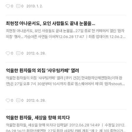
및 NGO, shouting환자들이 한자리에 한국환자단체연합
작성시간
0
0
2013. 1. 2.
회 주최 ‘환자Shouting카페 후원의밤’이 최현정 MBC 아
나운서의 진행으로 열렸다. ‘환자Shouting카페’는 지난 6
월 27일 처음 시작된 행사로 환자들의 억울함을 들어주는
최현정 아나운서도, 모인 사람들도 끝내 눈물을...
것은 물론 힐링과 솔루션을 제시하는 행사이다. 12월 26
글 내용
최현정 아나운서도, 모인 사람들도 끝내 눈물을...27일 종로 한 카페에서 열린 '환자
일 강추위에도 불구하고 종각 ‘엠스퀘어’에서 진행된 ‘후원
외침' 행사... 가슴아픈 사연들 이어져12.06.28 17:47 ㅣ최종 업데이트 12.06.28
의밤’에는 많은 의료공급자단체 관계자들, 보건의료 노동
18:27 김연하 (soljin05)환자 SHOUTING 카페, 최현정 아나운서, 백혈병, 환자
조합과 NGO 활동가들, 환자단체 활동가들과 환자들 90
샤우팅 카페, 환자단체연합회"그들이 날려버린 돈 때문에 죽을 날을 앞당겨야 하는
여명이 참석해 ‘환자Shouting카페’에 대한 뜨거운 관심을
작성시간
0
0
2012. 6. 28.
이 심정을 정부가 알지 궁금합니다." (다발성골수종 환자 김규원씨)"남겨주신 큰 숙
보여줬다. 환자Shouting카페 발표자와 자문단도 소감을
제를 풀어야겠다는 생각에 이렇게 싸우고 있습니다." (탤런트 고 박주아씨 유족) 지난
밝혀 첫 순..
27일, 종로의 한 카페를 뒤덮은 울분이 담긴 목소리들이었다. 몸이 아픈 것만으로도
억울한 환자들의 외침 ‘샤우팅카페’ 열려
서러운데 병원과 정부로부터 부당한 대우를 받은 환자들의 간절함이 담긴 '환자Sho
글 내용
uting카페'에..
억울한 환자들의 외침 ‘샤우팅카페’ 열려 [쿠키 건강] 한국환자단체연합회(이하 환
연)은 27일 오후 7시 30분부터 10시까지 종로 엠스퀘어에서 제1회 ‘환자shoutin
g카페’를 개최했다. 카페는 병원, 약국, 제약사, 보험사, 정부 등으로부터 합당한 대접
을 받지 못하고 권익을 침해당한 환자들이 억울함과 불만을 쏟아내는 공간으로 운영
작성시간
0
0
2012. 6. 28.
된다. 이번 ‘환자Shouting카페’는 'Listen to Patients, Speak for Changes'라
는 구호에 걸맞게 그동안 병원과 정부에 의해 가려져 있던 환자들의 목소리를 듣는
시간을 가졌다. 환자와 가족 등 약 100여 명이 참석했으며 환자들의 사연을 들은 후
억울한 환자들, 세상을 향해 외치다
자문단인 권용진 서울의대 의료정책학 교수, 이한주 상명여대 간호학 교수, 이인재
글 내용
의료전문 변호사,..
억울한 환자들, 세상을 향해 외치다 입력일F 2012.06.28 14:49 ㅣ 수정일 2012.
06.28 16:11 환자단체연합, 27일 환자 샤우팅 카페 개최 “제 2, 제 3의 종현이가