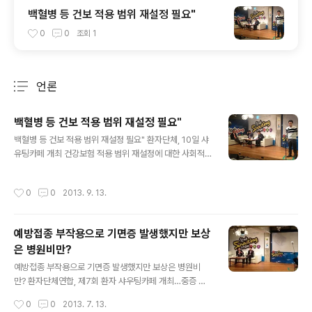
백혈병 등 건보 적용 범위 재설정 필요"
0
0
조회
1
언론
분류 전체보기
주요 글 목록
백혈병 등 건보 적용 범위 재설정 필요"
글 내용
백혈병 등 건보 적용 범위 재설정 필요" 환자단체, 10일 샤
유팅카페 개최 건강보험 적용 범위 재설정에 대한 사회적
합의가 필요하다는 주장이 제기됐다. 목숨을 위협받는 일
부 질환에 대한 치료비에 대한 보험 적용을 받지 못해 가족
작성시간
0
0
2013. 9. 13.
들이 엄청난 비용을 감당해야 하는 어려움에 처한다는 것
이다. 이 같은 주장은 10일 한국환자단체연합회(이하 환
연)가 엠스퀘어(M square)에서 개최한 제8회 ‘환자샤우
예방접종 부작용으로 기면증 발생했지만 보상
팅카페’에서 나왔다. 이 자리에서 이동기 씨는 백혈병으로
은 병원비만?
형제 골수를 이식받고 완치 후 7년 만에 병이 재발한 어머
글 내용
니 고성숙 씨의 사연을 소개했다. 그에 따르면, 그의 어머니
예방접종 부작용으로 기면증 발생했지만 보상은 병원비
는 이식 받을 골수가 없어 아들인 이 씨의 골수를 반일치 이
만? 환자단체연합, 제7회 환자 샤우팅카페 개최…중증 기
식을 통해 받을 예정이지만 건강보험이 적용되지 않아 70
면증 환자 사연 소개 예방접종 부작용으로 발생하는 질환
작성시간
0
0
2013. 7. 13.
00만원 이상의 비용을 지불..
에 대한 보상체계가 제대로 갖춰져 있지 않아 개선이 필요