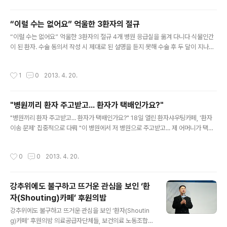
하다는 지적이 제기됐다. 한국환자단체연합은 지난 10일
종로 엠스퀘어에서 제7회 환자 샤우팅(Shouting) 카페를
“이럴 수는 없어요” 억울한 3환자의 절규
개최했다. 이날 환자 샤우팅카페에서는 신종 인플루엔자
글 내용
“이럴 수는 없어요” 억울한 3환자의 절규 4개 병원 응급실을 옮겨 다니다 식물인간
예방접종 부작용으로 중증 기면증 진단을 받은 이상훈 씨
이 된 환자. 수술 동의서 작성 시 제대로 된 설명을 듣지 못해 수술 후 두 달이 지나서
의 사연이 소개됐다. 이씨는 지난 2010년 11월 회사에서
야 자궁 적출 사실을 알게 된 환자. 눈이 잘 떠지지 않는 '안검하수'로 여러 차례 성형
신종 플루 예방접종을 받은 뒤, 회사 생활을 지속하기 힘들
수술을 받았다가 부작용을 앓고 있는 환자. 한국환자단체연합회가 18일 오후 서울시
정도로 갑자기 졸음이 쏟아지거나 심한 경우 쓰러지기도
작성시간
1
0
2013. 4. 20.
중구 종각역 엠스퀘어에서 개최한 다섯 번째 '환자 샤우팅(Shouting) 카페'에서는
하는 증상을 겪었다. 이씨는 이러한 현상이 예방접종과 관
이처럼 억울한 환자와 이들 가족의 이야기가 펼쳐졌다. 이날 행사에는 최현정 MBC
련이 있을 것이라고 판단했고 병원과 로펌을 ..
아나운서가 진행자로, 권용진 서울시립북부병원 원장, 이인재 의료전문 변호사, 안기
"병원끼리 환자 주고받고... 환자가 택배인가요?"
종 환자단체연합회 대표, 윤중 가정의학 전문의가 자문단으로 참여했으며 100여 명
글 내용
이 참석했다. 첫 번째 사연 발표자로 나선..
"병원끼리 환자 주고받고... 환자가 택배인가요?" 18일 열린 환자샤우팅카페, '환자
이송 문제' 집중적으로 다뤄 "이 병원에서 저 병원으로 주고받고... 제 어머니가 택배
인가요? 이 억울함을 어떻게 풀어야 할지 모르겠습니다." 지난 18일 환자단체연합회
가 종로 엠스퀘어에서 주최한 '환자샤우팅카페' 현장. 대구에 사는 이지혜씨는 눈물
작성시간
0
0
2013. 4. 20.
을 흘리며 격한 감정을 드러냈다. 이지혜씨 어머니 강구화(48)씨는 지난 2011년 1
월 1일, 심한 두통과 구토를 일으켜 급하게 근처 보훈병원으로 옮겨졌다. CT 결과 뇌
출혈 진단을 받았다. 그러나 강구화씨는 휴일이라 수술을 받을 수 없었다. 전원을 하
강추위에도 불구하고 뜨거운 관심을 보인 ‘환
기 위해 응급의학과장이 1339(대구응급의료정보센터)에 전화를 걸었지만 허사였
자(Shouting)카페’ 후원의밤
다. 다행히 지인을 통해 경북대 병원으로 옮길..
글 내용
강추위에도 불구하고 뜨거운 관심을 보인 ‘환자(Shoutin
g)카페’ 후원의밤 의료공급자단체들, 보건의료 노동조합