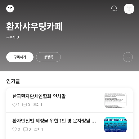
검색하기
티스토리
환자샤우팅카페
구독자
0
구독하기
방명록
신고하기 레이어
열기
인기글
한국환자단체연합회 인사말
1
0
조회
1
환자안전법 제정을 위한 1만 명 문자청원 운
동
0
0
조회
1