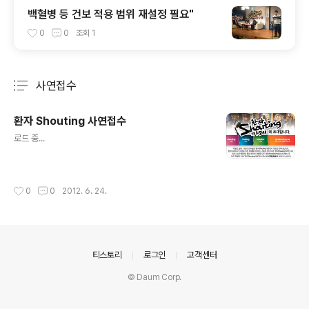
백혈병 등 건보 적용 범위 재설정 필요"
0
0
조회
1
사연접수
분류 전체보기
주요 글 목록
환자 Shouting 사연접수
글 내용
로드 중...
작성시간
0
0
2012. 6. 24.
의안내
티스토리
로그인
고객센터
© Daum Corp.