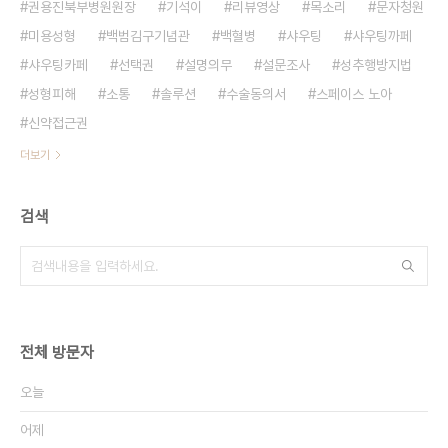
권용진북부병원원장
기석이
리뷰영상
목소리
문자청원
미용성형
백범김구기념관
백혈병
샤우팅
샤우팅까페
샤우팅카페
선택권
설명의무
설문조사
성추행방지법
성형피해
소통
솔루션
수술동의서
스페이스 노아
신약접근권
더보기
검색
전체 방문자
오늘
어제