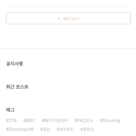
목록 더보기
공지사항
최근 포스트
태그
17회
MBC
NPO지원센터
PA간호사
Shouting
Shouting카페
공감
권리증진
권용진