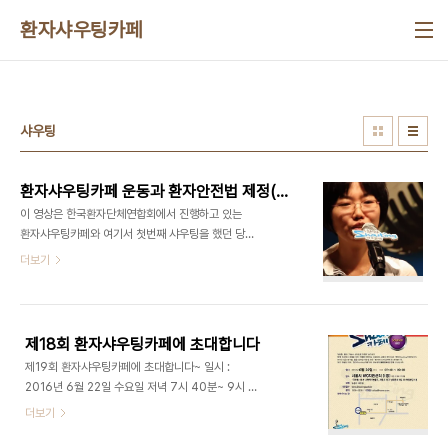
본문 바로가기
환자샤우팅카페
샤우팅
환자샤우팅카페 운동과 환자안전법 제정(제1회 환자안전의날 기념 영상)
이 영상은 한국환자단체연합회에서 진행하고 있는
환자샤우팅카페와 여기서 첫번째 샤우팅을 했던 당
시 9살 정종현 군의 엄마 김영희 씨와 저희 단체가
더보기
환자안전법(일명, 종현이법)을 제정하는 과정을 담고
있습니다. 환자샤우팅카페 운동은 환자 당사자의 목
소리와 참여가 보건의료 관련 제도, 정책, 법률을 환
자 중심으로 바꿀수 있다는 자신감을 갖게 했습니다.
제18회 환자샤우팅카페에 초대합니다
제19회 환자샤우팅카페에 초대합니다~ 일시 :
2016년 6월 22일 수요일 저녁 7시 40분~ 9시 장
소 : 서울시NPO지원센터 1층
더보기