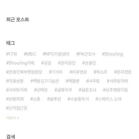
최근 포스트
태그
17회
MBC
NPO지원센터
PA간호사
Shouting
Shouting카페
공감
권리증진
권용진
권용진북부병원원장
기석이
리뷰영상
목소리
문자청원
미용성형
백범김구기념관
백혈병
샤우팅
샤우팅까페
샤우팅카페
선택권
설명의무
설문조사
성추행방지법
성형피해
소통
솔루션
수술동의서
스페이스 노아
신약접근권
더보기
검색