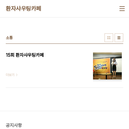
본문 바로가기
환자샤우팅카페
소통
15회 환자샤우팅카페
더보기
공지사항