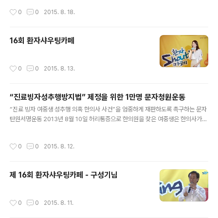
의사가 병원에 상주하고 있었거나 병원에서 빠른 전원조치
작성시간
0
0
2015. 8. 18.
만 해주었더라도 딸은 사망하지 않았을 거라며 “야간 당직
의료인제도”의 문제점에 대해 샤우팅 했습니다. 2013년
8월 한의사가 한 달 동안 7차례나 “수기치료” 명목으로 여
16회 환자샤우팅카페
중생(당시 1학년)의 속옷을 벗기고 손을 넣어 추행 했지만
1심 재판부는 “의료행위”라는 이유로 무죄를 선고했습니
다. 피해 여중생의 샤우팅이 있었습니다. ‘환자Shouting
작성시간
0
0
2015. 8. 13.
카페’는 외치고 싶은 환자들과 들을 준비된 사람들은 누구
나 올 수 있는 열린 공간입니다.
“진료빙자성추행방지법” 제정을 위한 1만명 문자청원운동
글 내용
“진료 빙자 여중생 성추행 의혹 한의사 사건”을 엄중하게 재판하도록 촉구하는 문자
탄원서명운동 2013년 8월 10일 허리통증으로 한의원을 찾은 여중생은 한의사가
한 달 반 동안 7차례에 걸쳐 아픈 부위의 혈을 눌러서 치료하는 “수기치료” 명목으로
바지를 벗기고 속옷에 손을 넣고 추행을 했습니다. 그러나 2015년 2월 5일 1심 재
작성시간
0
0
2015. 8. 12.
판부는 한의사의 “수기치료”가 정당한 “의료행위”라며 무죄를 선고했습니다. 피해
여중생은 법원의 무죄 판결로 큰 충격을 받았고 2015년 8월 12일 환자단체연합회
가 개최한 제16회 “환자샤우팅카페”에 출연해 억울함을 토로했으며 아울러 진료를
제 16회 환자샤우팅카페 - 구성기님
빙자한 환자 성추행을 예방하는 법률이나 제도를 만들어 달라고 요청했습니다. 그래
서 환자단체연합회는 여중생 가족과 함께 진료 빙자 성추행..
작성시간
0
0
2015. 8. 11.