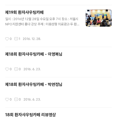
제19회 환자샤우팅카페
글 내용
일시 : 2016년 12월 28일 수요일 오후 7시 장소 : 서울시
NPO지원센터 품다 강당 주제 : 미용성형 의료광고·두 환
자 동시수술(가칭, 양방수술) 문제점과 개선방안
작성시간
0
1
2016. 12. 28.
제18회 환자샤우팅카페 - 이영복님
작성시간
0
0
2016. 6. 23.
제18회 환자샤우팅카페 - 박연정님
작성시간
0
0
2016. 6. 23.
18회 환자샤우팅카페 리뷰영상