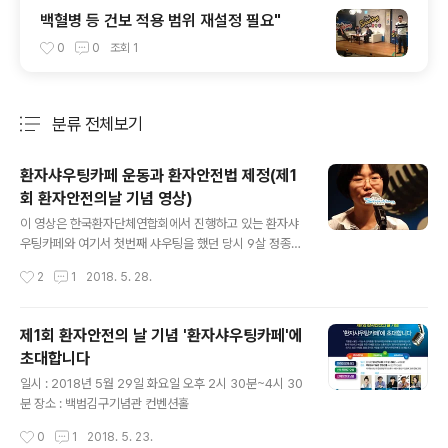
백혈병 등 건보 적용 범위 재설정 필요"
0
0
조회
1
분류 전체보기
주요 글 목록
환자샤우팅카페 운동과 환자안전법 제정(제1
회 환자안전의날 기념 영상)
글 내용
이 영상은 한국환자단체연합회에서 진행하고 있는 환자샤
우팅카페와 여기서 첫번째 샤우팅을 했던 당시 9살 정종현
군의 엄마 김영희 씨와 저희 단체가 환자안전법(일명, 종현
작성시간
2
1
2018. 5. 28.
이법)을 제정하는 과정을 담고 있습니다. 환자샤우팅카페
운동은 환자 당사자의 목소리와 참여가 보건의료 관련 제
도, 정책, 법률을 환자 중심으로 바꿀수 있다는 자신감을 갖
제1회 환자안전의 날 기념 '환자샤우팅카페'에
게 했습니다.
초대합니다
글 내용
일시 : 2018년 5월 29일 화요일 오후 2시 30분~4시 30
분 장소 : 백범김구기념관 컨벤션홀
작성시간
0
1
2018. 5. 23.