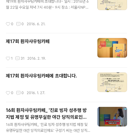
로 사망한 27살 청년 김상준 군의 누나 김은경 씨의 사례
제19회 환자샤우팅카페에 초대합니다~ 일시 : 2016년 6
입니다. 두 번째 샤우팅은 골수이형성증후군으로 투병중인
월 22일 수요일 저녁 7시 40분~ 9시 장소 : 서울시NPO
이금출 씨의 남편 김상춘 씨의 사례입니다. 환자와 가족들
지원센터 1층
이 희노애락(喜怒哀樂)을 같이 나누며 ‘환자중심 의료환
작성시간
0
0
2016. 6. 21.
경’을 만들기 위해 개최하는 ‘환자Sh..
제17회 환자샤우팅카페
작성시간
1
31
2016. 2. 19.
제17회 환자샤우팅카페에 초대합니다.
작성시간
0
0
2016. 1. 27.
16회 환자샤우팅카페_ '진료 빙자 성추행 방
지법 제정 및 유명무실한 야간 당직의료인제
글 내용
도'
16회 환자샤우팅카페_ '진료 빙자 성추행 방지법 제정 및
유명무실한 야간 당직의료인제도' 구성기 씨는 야간 당직