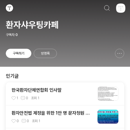
검색하기
티스토리
환자샤우팅카페
구독자
0
구독하기
방명록
신고하기 레이어
열기
인기글
한국환자단체연합회 인사말
1
0
조회
1
환자안전법 제정을 위한 1만 명 문자청원 운
동
0
0
조회
1