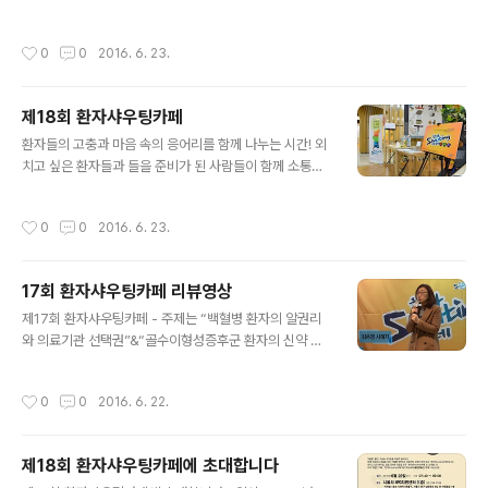
작성시간
0
0
2016. 6. 23.
제18회 환자샤우팅카페
글 내용
환자들의 고충과 마음 속의 응어리를 함께 나누는 시간! 외
치고 싶은 환자들과 들을 준비가 된 사람들이 함께 소통하
는 소중한 시간! '환자 Shouting(샤우팅) 카페'입니다 6월
환자 샤우팅 카페가 서울NPO센터의 '품다' 대강당에서 진
작성시간
0
0
2016. 6. 23.
행되었습니다! 제18회 환자샤우팅카페 일시 : 2016년 6
월 22일 (수) 저녁 7시40분~9시 장소 : 서울시 NPO지원
센터 1층 품다 대강당
17회 환자샤우팅카페 리뷰영상
글 내용
제17회 환자샤우팅카페 - 주제는 “백혈병 환자의 알권리
와 의료기관 선택권”&“골수이형성증후군 환자의 신약 접
근권” 이번 ‘환자shouting카페’는 “백혈병 환자의 알권리
와 의료기관 선택권”과 “골수이형성증후군 환자의 신약 접
작성시간
0
0
2016. 6. 22.
근권 ”을 주제로 2시간 동안 진행됬습니다. 첫 번째 샤우팅
은 골수(조혈모세포)이식 없이 항암치료만으로 5년 생존율
이 90%가 넘는 급성전골수성백혈병(M3) 진단을 받고 2
제18회 환자샤우팅카페에 초대합니다
차병원에서 항암치료를 받던 중 곰팡이균 감염 및 뇌출열
글 내용