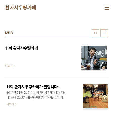
본문 바로가기
환자샤우팅카페
MBC
11회 환자샤우팅카페
더보기
11회 환자샤우팅카페가 열립니다.
2014년 08월 26일 11번째 환자샤우팅카페가 열립
니다.외치고 싶은 사람들, 들을 준비가 되신 분이라면
누구나 환영합니다.종각역 4번 출구 대왕빌딩 13층
더보기
"마이크 임팩트 엠스퀘어" 환자Shouting카페에서
희노애락을 함께 나누세요