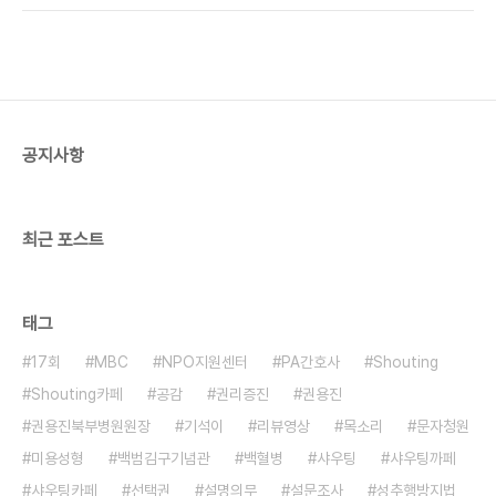
공지사항
최근 포스트
태그
17회
MBC
NPO지원센터
PA간호사
Shouting
Shouting카페
공감
권리증진
권용진
권용진북부병원원장
기석이
리뷰영상
목소리
문자청원
미용성형
백범김구기념관
백혈병
샤우팅
샤우팅까페
샤우팅카페
선택권
설명의무
설문조사
성추행방지법