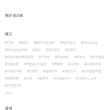
최근 포스트
태그
17회
MBC
NPO지원센터
PA간호사
Shouting
Shouting카페
공감
권리증진
권용진
권용진북부병원원장
기석이
리뷰영상
목소리
문자청원
미용성형
백범김구기념관
백혈병
샤우팅
샤우팅까페
샤우팅카페
선택권
설명의무
설문조사
성추행방지법
성형피해
소통
솔루션
수술동의서
스페이스 노아
신약접근권
더보기
검색