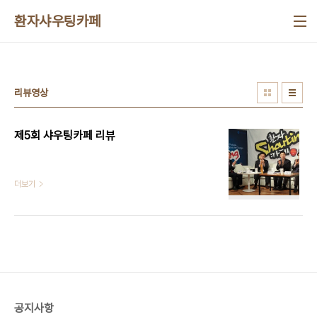
본문 바로가기
환자샤우팅카페
리뷰영상
제5회 샤우팅카페 리뷰
더보기
공지사항