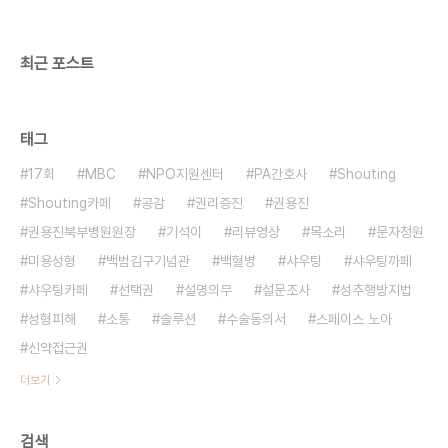
최근 포스트
태그
17회
MBC
NPO지원센터
PA간호사
Shouting
Shouting카페
공감
권리증진
권용진
권용진북부병원원장
기석이
리뷰영상
목소리
문자청원
미용성형
백범김구기념관
백혈병
샤우팅
샤우팅까페
샤우팅카페
선택권
설명의무
설문조사
성추행방지법
성형피해
소통
솔루션
수술동의서
스페이스 노아
신약접근권
더보기
검색