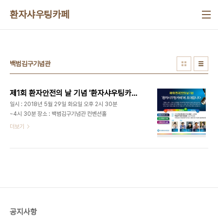
본문 바로가기
환자샤우팅카페
백범김구기념관
제1회 환자안전의 날 기념 '환자샤우팅카페'에 초대합니다
일시 : 2018년 5월 29일 화요일 오후 2시 30분
~4시 30분 장소 : 백범김구기념관 컨벤션홀
더보기
공지사항