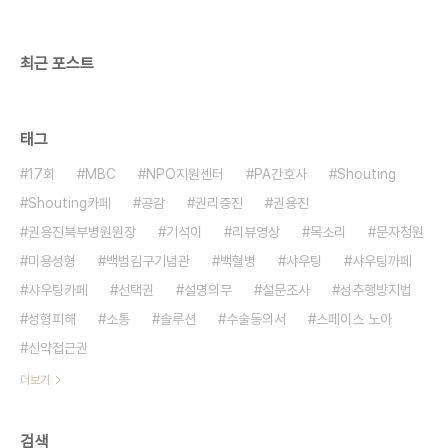
최근 포스트
태그
17회
MBC
NPO지원센터
PA간호사
Shouting
Shouting카페
공감
권리증진
권용진
권용진북부병원원장
기석이
리뷰영상
목소리
문자청원
미용성형
백범김구기념관
백혈병
샤우팅
샤우팅까페
샤우팅카페
선택권
설명의무
설문조사
성추행방지법
성형피해
소통
솔루션
수술동의서
스페이스 노아
신약접근권
더보기
검색