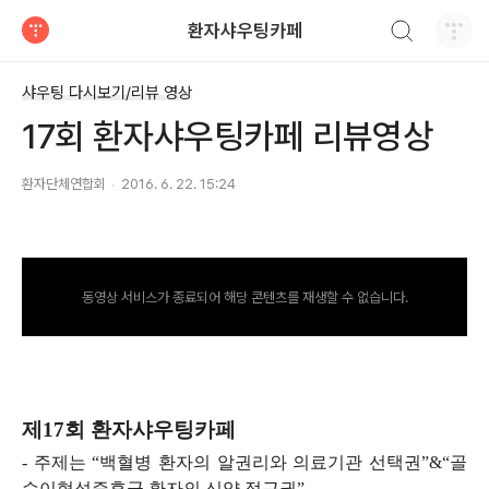
검색하기
환자샤우팅카페
티스토리
샤우팅 다시보기/리뷰 영상
17회 환자샤우팅카페 리뷰영상
환자단체연합회
2016. 6. 22. 15:24
동영상 서비스가 종료되어 해당 콘텐츠를 재생할 수 없습니다.
제17회 환자샤우팅카페
- 주제는 “백혈병 환자의 알권리와 의료기관 선택권”&“골
수이형성증후군 환자의 신약 접근권”