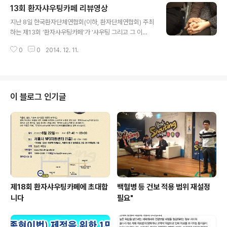
13회 환자샤우팅카페 리뷰영상
글 내용
지난 8일 한국환자단체연합회(이하, 환자단체연합회) 주최
하는 제13회 ‘환자샤우팅카페’가 ‘샤우팅 그리고 그 이
후’라는 주제로 종로 ‘엠스퀘어’에서 열렸다. 2012년 6월
0
0
2014. 12. 11.
27일 제1회 ‘환자샤우팅카페’를 시작한지 이제 약 2년 반.
많은 환자가족들이 억울함을 호소했고, 참여자들은 공감하
며 함께 분노했다. 그래서 샤우팅이 샤우팅으로 끝나지 않
고 힐링과 솔루션으로 이어져 고통 받는 환자가족들의 마
음을 어루만질 수 있었다.
이 블로그 인기글
제18회 환자샤우팅카페에 초대합
백혈병 등 건보 적용 범위 재설정
니다
필요"