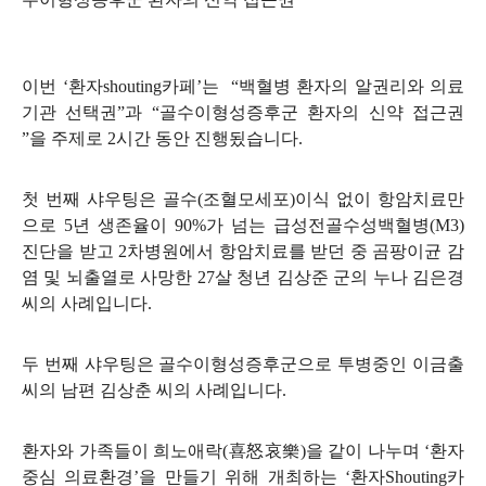
이번 ‘환자shouting카페’는
“백혈병 환자의 알권리와 의료
기관 선택권”과 “골수이형성증후군 환자의 신약 접근권
”을 주제로 2시간 동안 진행됬습니다.
첫 번째 샤우팅은 골수(조혈모세포)이식 없이 항암치료만
으로 5년 생존율이 90%가 넘는 급성전골수성백혈병(M3)
진단을 받고 2차병원에서 항암치료를 받던 중 곰팡이균 감
염 및 뇌출열로 사망한 27살 청년 김상준 군의 누나 김은경
씨의 사례입니다.
두 번째 샤우팅은 골수이형성증후군으로 투병중인 이금출
씨의 남편 김상춘 씨의 사례입니다.
환자와 가족들이 희노애락(喜怒哀樂)을 같이 나누며 ‘환자
중심 의료환경’을 만들기 위해 개최하는 ‘환자Shouting카