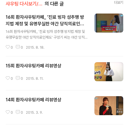
더보기
샤우팅 다시보기/리뷰 영상
의 다른 글
16회 환자샤우팅카페_ '진료 빙자 성추행 방
지법 제정 및 유명무실한 야간 당직의료인제
글 내용
도'
16회 환자샤우팅카페_ '진료 빙자 성추행 방지법 제정 및
유명무실한 야간 당직의료인제도' 구성기 씨는 야간 당직
의사가 병원에 상주하고 있었거나 병원에서 빠른 전원조치
0
0
2015. 8. 18.
만 해주었더라도 딸은 사망하지 않았을 거라며 “야간 당직
의료인제도”의 문제점에 대해 샤우팅 했습니다. 2013년
8월 한의사가 한 달 동안 7차례나 “수기치료” 명목으로 여
15회 환자샤우팅카페 리뷰영상
중생(당시 1학년)의 속옷을 벗기고 손을 넣어 추행 했지만
글 내용
1심 재판부는 “의료행위”라는 이유로 무죄를 선고했습니
다. 피해 여중생의 샤우팅이 있었습니다. ‘환자Shouting
0
0
2015. 8. 11.
카페’는 외치고 싶은 환자들과 들을 준비된 사람들은 누구
나 올 수 있는 열린 공간입니다.
14회 환자샤우팅카페 리뷰영상
글 내용
0
0
2015. 3. 9.