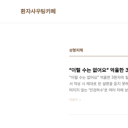
본문 바로가기
환자샤우팅카페
성형피해
“이럴 수는 없어요” 억울한 
“이럴 수는 없어요” 억울한 3환자의 
서 작성 시 제대로 된 설명을 듣지 못해
떠지지 않는 '안검하수'로 여러 차례
18일 오후 서울시 중구 종각역 엠스퀘어
더보기
럼 억울한 환자와 이들 가족의 이야기
진 서울시립북부병원 원장, 이인재 의
자문단으로 참여했으며 100여 명이 참