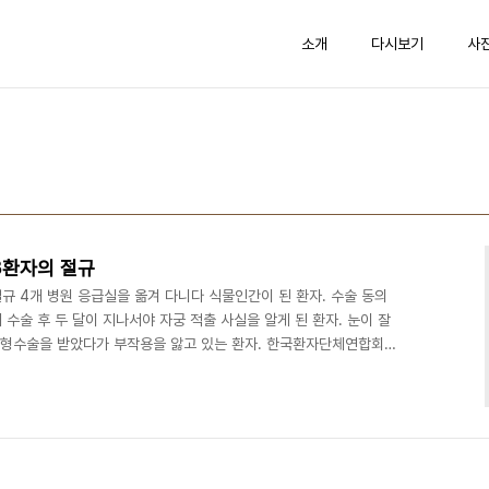
소개
다시보기
사
3환자의 절규
절규 4개 병원 응급실을 옮겨 다니다 식물인간이 된 환자. 수술 동의
 수술 후 두 달이 지나서야 자궁 적출 사실을 알게 된 환자. 눈이 잘
 성형수술을 받았다가 부작용을 앓고 있는 환자. 한국환자단체연합회가
에서 개최한 다섯 번째 '환자 샤우팅(Shouting) 카페'에서는 이처
가 펼쳐졌다. 이날 행사에는 최현정 MBC 아나운서가 진행자로, 권용
료전문 변호사, 안기종 환자단체연합회 대표, 윤중 가정의학 전문의가
석했다. 첫 번째 사연 발표자로 나선..