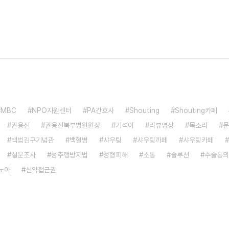
MBC
NPO지원센터
PA간호사
Shouting
Shouting카페
권용진
권용진북부병원원장
기석이
리뷰영상
목소리
문
백범김구기념관
백혈병
샤우팅
샤우팅까페
샤우팅카페
설문조사
성추행방지법
성형피해
소통
솔루션
수술동의
노아
신약접근권