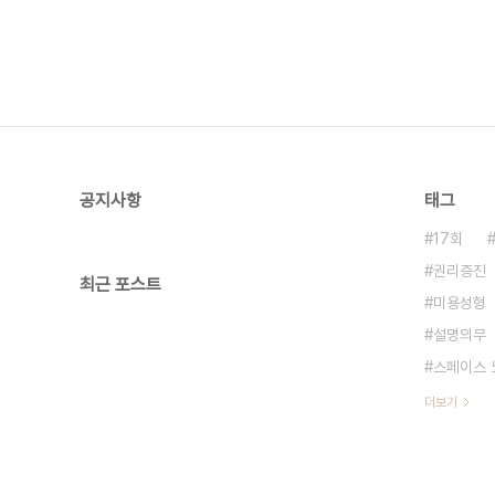
공지사항
태그
17회
권리증진
최근 포스트
미용성형
설명의무
스페이스 
더보기