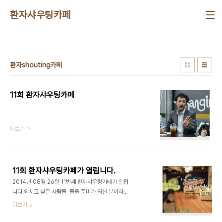
본문 바로가기
환자샤우팅카페
환자shouting카페
11회 환자샤우팅카페
더보기
11회 환자샤우팅카페가 열립니다.
2014년 08월 26일 11번째 환자샤우팅카페가 열립
니다.외치고 싶은 사람들, 들을 준비가 되신 분이라면
누구나 환영합니다.종각역 4번 출구 대왕빌딩 13층
더보기
"마이크 임팩트 엠스퀘어" 환자Shouting카페에서
희노애락을 함께 나누세요