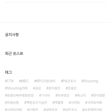
공지사항
최근 포스트
태그
17회
MBC
NPO지원센터
PA간호사
Shouting
Shouting카페
공감
권리증진
권용진
권용진북부병원원장
기석이
리뷰영상
목소리
문자청원
미용성형
백범김구기념관
백혈병
샤우팅
샤우팅까페
샤우팅카페
선택권
설명의무
설문조사
성추행방지법