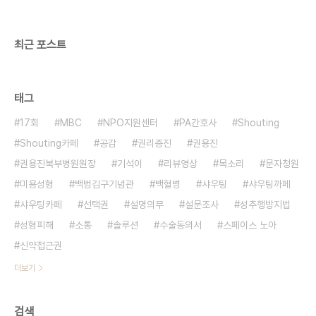
최근 포스트
태그
17회
MBC
NPO지원센터
PA간호사
Shouting
Shouting카페
공감
권리증진
권용진
권용진북부병원원장
기석이
리뷰영상
목소리
문자청원
미용성형
백범김구기념관
백혈병
샤우팅
샤우팅까페
샤우팅카페
선택권
설명의무
설문조사
성추행방지법
성형피해
소통
솔루션
수술동의서
스페이스 노아
신약접근권
더보기
검색