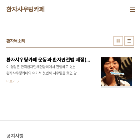
본문 바로가기
환자샤우팅카페
환자목소리
환자샤우팅카페 운동과 환자안전법 제정(제1회 환자안전의날 기념 영상)
이 영상은 한국환자단체연합회에서 진행하고 있는
환자샤우팅카페와 여기서 첫번째 샤우팅을 했던 당
시 9살 정종현 군의 엄마 김영희 씨와 저희 단체가
더보기
환자안전법(일명, 종현이법)을 제정하는 과정을 담고
있습니다. 환자샤우팅카페 운동은 환자 당사자의 목
소리와 참여가 보건의료 관련 제도, 정책, 법률을 환
자 중심으로 바꿀수 있다는 자신감을 갖게 했습니다.
공지사항