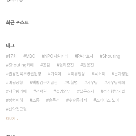
최근 포스트
태그
17회
MBC
NPO지원센터
PA간호사
Shouting
Shouting카페
공감
권리증진
권용진
권용진북부병원원장
기석이
리뷰영상
목소리
문자청원
미용성형
백범김구기념관
백혈병
샤우팅
샤우팅까페
샤우팅카페
선택권
설명의무
설문조사
성추행방지법
성형피해
소통
솔루션
수술동의서
스페이스 노아
신약접근권
더보기