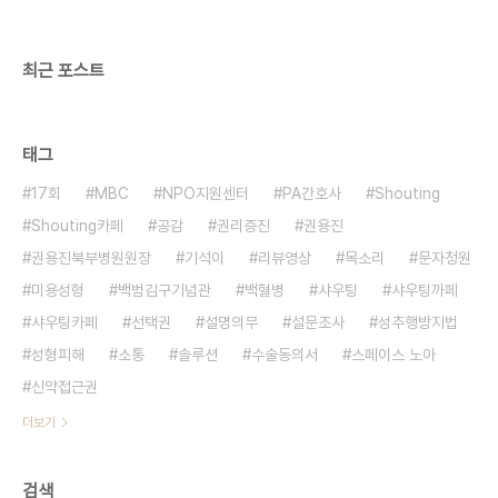
전문의가 자문단으로 참여했으며 100여 명이 참석
했다. 첫 번째 사연 발표자로 나선..
최근 포스트
태그
17회
MBC
NPO지원센터
PA간호사
Shouting
Shouting카페
공감
권리증진
권용진
권용진북부병원원장
기석이
리뷰영상
목소리
문자청원
미용성형
백범김구기념관
백혈병
샤우팅
샤우팅까페
샤우팅카페
선택권
설명의무
설문조사
성추행방지법
성형피해
소통
솔루션
수술동의서
스페이스 노아
신약접근권
더보기
검색