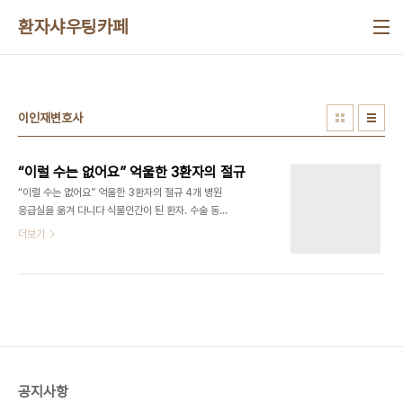
본문 바로가기
환자샤우팅카페
이인재변호사
“이럴 수는 없어요” 억울한 3환자의 절규
“이럴 수는 없어요” 억울한 3환자의 절규 4개 병원
응급실을 옮겨 다니다 식물인간이 된 환자. 수술 동의
서 작성 시 제대로 된 설명을 듣지 못해 수술 후 두 달
더보기
이 지나서야 자궁 적출 사실을 알게 된 환자. 눈이 잘
떠지지 않는 '안검하수'로 여러 차례 성형수술을 받았
다가 부작용을 앓고 있는 환자. 한국환자단체연합회
가 18일 오후 서울시 중구 종각역 엠스퀘어에서 개최
한 다섯 번째 '환자 샤우팅(Shouting) 카페'에서는
이처럼 억울한 환자와 이들 가족의 이야기가 펼쳐졌
다. 이날 행사에는 최현정 MBC 아나운서가 진행자
로, 권용진 서울시립북부병원 원장, 이인재 의료전문
공지사항
변호사, 안기종 환자단체연합회 대표, 윤중 가정의학