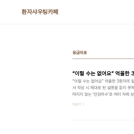
본문 바로가기
환자샤우팅카페
응급의료
“이럴 수는 없어요” 억울한 
“이럴 수는 없어요” 억울한 3환자의 
서 작성 시 제대로 된 설명을 듣지 못해
떠지지 않는 '안검하수'로 여러 차례
18일 오후 서울시 중구 종각역 엠스퀘어
더보기
럼 억울한 환자와 이들 가족의 이야기
진 서울시립북부병원 원장, 이인재 의
자문단으로 참여했으며 100여 명이 참