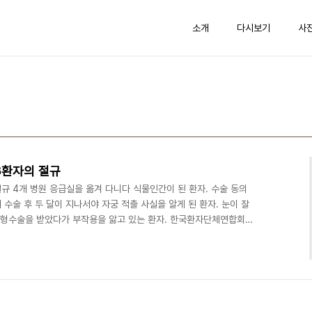
소개
다시보기
사
3환자의 절규
절규 4개 병원 응급실을 옮겨 다니다 식물인간이 된 환자. 수술 동의
 수술 후 두 달이 지나서야 자궁 적출 사실을 알게 된 환자. 눈이 잘
 성형수술을 받았다가 부작용을 앓고 있는 환자. 한국환자단체연합회가
에서 개최한 다섯 번째 '환자 샤우팅(Shouting) 카페'에서는 이처
가 펼쳐졌다. 이날 행사에는 최현정 MBC 아나운서가 진행자로, 권용
료전문 변호사, 안기종 환자단체연합회 대표, 윤중 가정의학 전문의가
석했다. 첫 번째 사연 발표자로 나선..