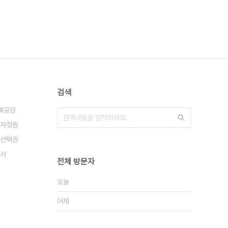
검색
공감
자청원
선택권
서
전체 방문자
오늘
어제