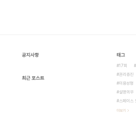
공지사항
태그
17회
권리증진
최근 포스트
미용성형
설명의무
스페이스 
더보기