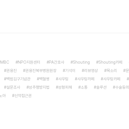
MBC
NPO지원센터
PA간호사
Shouting
Shouting카페
권용진
권용진북부병원원장
기석이
리뷰영상
목소리
문
백범김구기념관
백혈병
샤우팅
샤우팅까페
샤우팅카페
설문조사
성추행방지법
성형피해
소통
솔루션
수술동의
노아
신약접근권