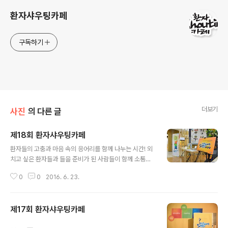
환자샤우팅카페
구독하기
더보기
사진
의 다른 글
제18회 환자샤우팅카페
글 내용
환자들의 고충과 마음 속의 응어리를 함께 나누는 시간! 외
치고 싶은 환자들과 들을 준비가 된 사람들이 함께 소통하
는 소중한 시간! '환자 Shouting(샤우팅) 카페'입니다 6월
0
0
2016. 6. 23.
환자 샤우팅 카페가 서울NPO센터의 '품다' 대강당에서 진
행되었습니다! 제18회 환자샤우팅카페 일시 : 2016년 6
월 22일 (수) 저녁 7시40분~9시 장소 : 서울시 NPO지원
제17회 환자샤우팅카페
센터 1층 품다 대강당
글 내용