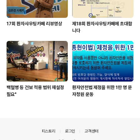
17회 환자샤우팅카페 리뷰영상
제18회 환자샤우팅카페에 초대합
니다
백혈병 등 건보 적용 범위 재설정
환자안전법 제정을 위한 1만 명 문
필요"
자청원 운동
의안내
티스토리
로그인
고객센터